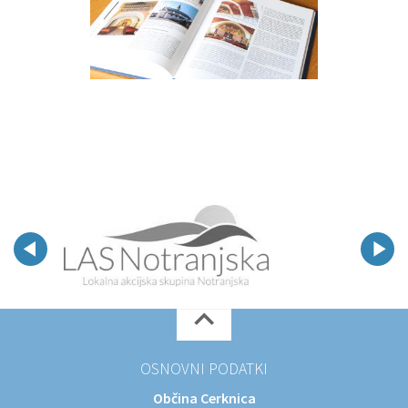
OSNOVNI PODATKI
Občina Cerknica