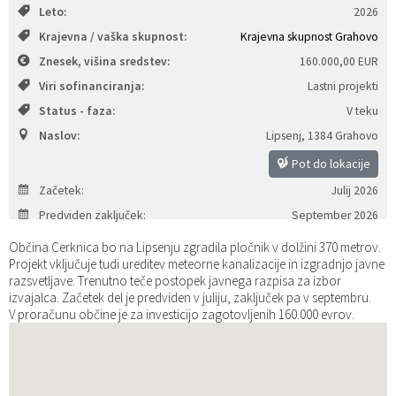
Leto:
2026
Katalog informacij javnega značaja
Predsedniki političnih strank
Služba za okolje in prostor
Občinski predpisi
Krajevna / vaška skupnost:
Krajevna skupnost Grahovo
Znesek, višina sredstev:
160.000,00 EUR
Vizitka občine
Služba za stanovanjsko dejavnost
Strategije in koncepti
Svet za preventivo in vzgojo v cestnem prometu
Viri sofinanciranja:
Lastni projekti
Status - faza:
V teku
Služba za civilno zaščito
Proračuni občine
Naslov:
Lipsenj
,
1384 Grahovo
Služba za družbene dejavnosti
Pot do lokacije
Začetek:
Julij 2026
Služba za gospodarstvo, turizem in kmetijstvo
Predviden zaključek:
September 2026
Služba za šport
Občina Cerknica bo na Lipsenju zgradila pločnik v dolžini 370 metrov.
Projekt vključuje tudi ureditev meteorne kanalizacije in izgradnjo javne
razsvetljave. Trenutno teče postopek javnega razpisa za izbor
Služba za krajevne skupnosti
izvajalca.
Začetek del je predviden v juliju, zaključek pa v septembru.
V proračunu občine je za investicijo zagotovljenih 160.000 evrov.