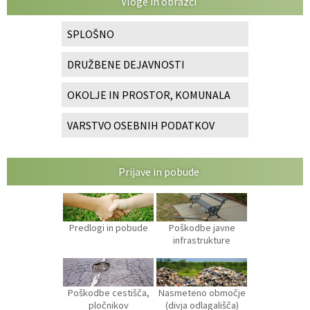
Vloge in obrazci
SPLOŠNO
DRUŽBENE DEJAVNOSTI
OKOLJE IN PROSTOR, KOMUNALA
VARSTVO OSEBNIH PODATKOV
Prijave in pobude
Predlogi in pobude
Poškodbe javne
infrastrukture
Poškodbe cestišča,
Nasmeteno območje
pločnikov
(divja odlagališča)