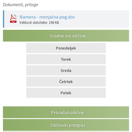
Dokumenti, priloge
Namera - menjalna pog.doc
Velikost datoteke: 198 KB
Uradne ure občine
Ponedeljek
Torek
Sreda
Četrtek
Petek
Proračun občine
Občinski predpisi