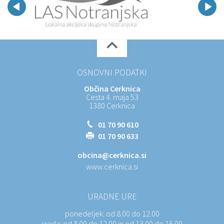
OSNOVNI PODATKI
Občina Cerknica
Cesta 4. maja 53
1380 Cerknica
01 70 90 610
01 70 90 633
obcina@cerknica.si
www.cerknica.si
URADNE URE
ponedeljek:
od 8.00 do 12.00
sreda:
od 8.00 do 12.00 in od 13.00 do 16.00