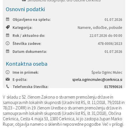
Katalog informacij javnega značaja
Predsedniki političnih strank
Služba za okolje in prostor
Občinski predpisi
Osnovni podatki
Objavljeno na spletu:
01.07.2026
Vizitka občine
Služba za stanovanjsko dejavnost
Strategije in koncepti
Svet za preventivo in vzgojo v cestnem prometu
Kategorija:
Namere, odločbe, pobude
Rok / aktualno do:
22.07.2026 do 00:00
Služba za civilno zaščito
Proračuni občine
Številka zadeve:
478-0006/2023
Služba za družbene dejavnosti
Datum dokumenta:
01.07.2026
Kontaktna oseba
Služba za gospodarstvo, turizem in kmetijstvo
Ime in priimek:
Špela Ogrinc Mulec
Služba za šport
E-pošta:
spela.ogrincmulec@cerknica.si
Telefonska številka:
017090616
Služba za krajevne skupnosti
V skladu z 52. členom Zakona o stvarnem premoženju države in
samoupravnih lokalnih skupnosti (Uradni list RS, št. 11/2018, 79/2018 in
78/23 - ZORR) in 19. členom Uredbe o stvarnem premoženju države in
samoupravnih lokalnih skupnosti (Uradni list RS, št. 31/2018), Občina
Cerknica, Cesta 4. maja 53, 1380 Cerknica, ki jo zastopa župan Marko
Rupar, objavlja namero o sklenitvi neposredne pogodbe. Več v prilogi.