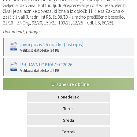
življenja tako živali kot tudi ljudi. Preprečevanje rojstev nezaželenih
živali je za lastnike obveza, ki izhaja iz določb 11. člena Zakona o
zaščiti živali (Uradni list RS, št. 38/13 – uradno prečiščeno besedilo,
21/18 – ZNOrg, 92/20, 159/21, 109/23, 12/25 – odl. US, 60/25).
Dokumenti, priloge
javni poziv 26 mačke (čistopis)
Velikost datoteke: 34 KB
PRIJAVNI OBRAZEC 2026
Velikost datoteke: 52 KB
Uradne ure občine
Ponedeljek
Torek
Sreda
Četrtek