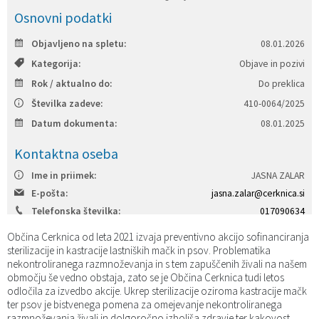
Osnovni podatki
Katalog informacij javnega značaja
Predsedniki političnih strank
Služba za okolje in prostor
Občinski predpisi
Objavljeno na spletu:
08.01.2026
Vizitka občine
Služba za stanovanjsko dejavnost
Strategije in koncepti
Svet za preventivo in vzgojo v cestnem prometu
Kategorija:
Objave in pozivi
Rok / aktualno do:
Do preklica
Služba za civilno zaščito
Proračuni občine
Številka zadeve:
410-0064/2025
Datum dokumenta:
08.01.2025
Služba za družbene dejavnosti
Kontaktna oseba
Služba za gospodarstvo, turizem in kmetijstvo
Ime in priimek:
JASNA ZALAR
E-pošta:
jasna.zalar@cerknica.si
Služba za šport
Telefonska številka:
017090634
Služba za krajevne skupnosti
Občina Cerknica od leta 2021 izvaja preventivno akcijo sofinanciranja
sterilizacije in kastracije lastniških mačk in psov. Problematika
nekontroliranega razmnoževanja in s tem zapuščenih živali na našem
območju še vedno obstaja, zato se je Občina Cerknica tudi letos
odločila za izvedbo akcije. Ukrep sterilizacije oziroma kastracije mačk
ter psov je bistvenega pomena za omejevanje nekontroliranega
razmnoževanja živali in dolgoročno izboljša zdravje ter kakovost