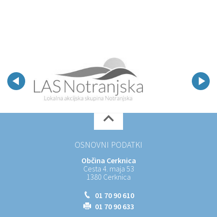
OSNOVNI PODATKI
Občina Cerknica
Cesta 4. maja 53
1380 Cerknica
01 70 90 610
01 70 90 633