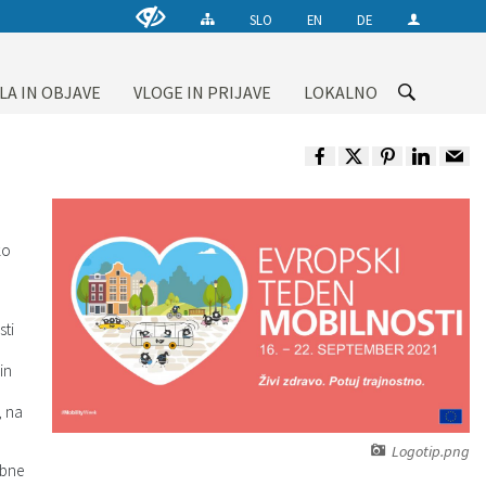
SLO
EN
DE
LA IN OBJAVE
VLOGE IN PRIJAVE
LOKALNO
ko
ti
in
, na
Logotip.png
ebne