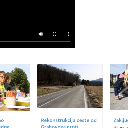
mo
Rekonstrukcija ceste od
Zaklju
edna
Grahovega proti