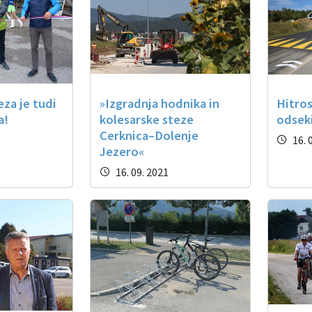
eza je tudi
»Izgradnja hodnika in
Hitros
a!
kolesarske steze
odsek
Cerknica–Dolenje
16. 
Jezero«
16. 09. 2021