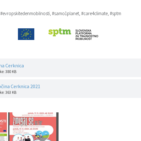
 #evropskitedenmobilnosti, #samo1planet, #care4climate, #sptm
ina Cerknica
ke: 380 KB
čina Cerknica 2021
ke: 363 KB