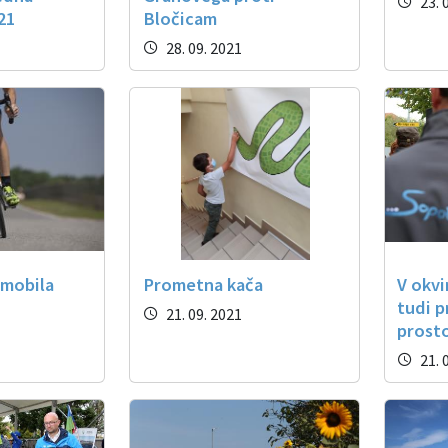
23. 
21
Bločicam
28. 09. 2021
omobila
Prometna kača
V okv
tudi p
21. 09. 2021
prost
21. 