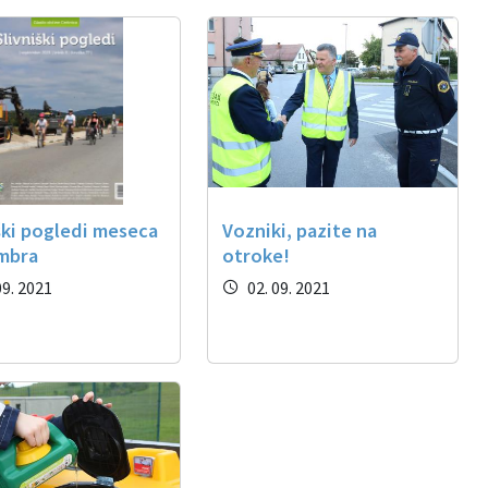
ški pogledi meseca
Vozniki, pazite na
mbra
otroke!
09. 2021
02. 09. 2021