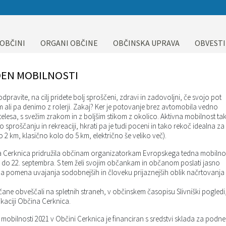
 OBČINI
ORGANI OBČINE
OBČINSKA UPRAVA
OBVESTI
DEN MOBILNOSTI
pravite, na cilj pridete bolj sproščeni, zdravi in zadovoljni, če svojo pot
m ali pa denimo z rolerji. Zakaj? Ker je potovanje brez avtomobila vedno
lesa, s svežim zrakom in z boljšim stikom z okolico. Aktivna mobilnost ta
proščanju in rekreaciji, hkrati pa je tudi poceni in tako rekoč idealna za
o 2 km, klasično kolo do 5 km, električno še veliko več).
na Cerknica pridružila občinam organizatorkam Evropskega tedna mobilnos
. do 22. septembra. S tem želi svojim občankam in občanom poslati jasno
a pomena uvajanja sodobnejših in človeku prijaznejših oblik načrtovanja 
e obveščali na spletnih straneh, v občinskem časopisu Slivniški pogledi
ikaciji Občina Cerknica.
 mobilnosti 2021 v Občini Cerknica je financiran s sredstvi sklada za podn