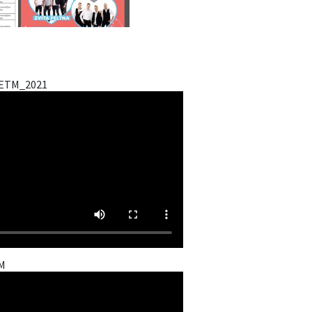
_ETM_2021
M