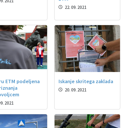
09. 2021
22. 09. 2021
iru ETM podeljena
Iskanje skritega zaklada
riznanja
20. 09. 2021
ovoljcem
09. 2021