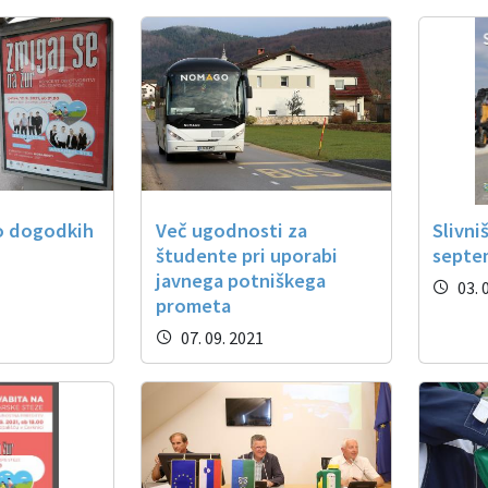
 o dogodkih
Več ugodnosti za
Slivni
študente pri uporabi
septe
javnega potniškega
03. 
prometa
07. 09. 2021