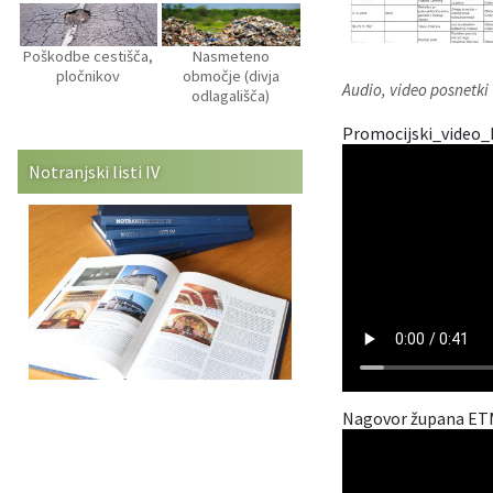
Poškodbe cestišča,
Nasmeteno
pločnikov
območje (divja
Audio, video posnetki
odlagališča)
Promocijski_video
Notranjski listi IV
Nagovor župana ET