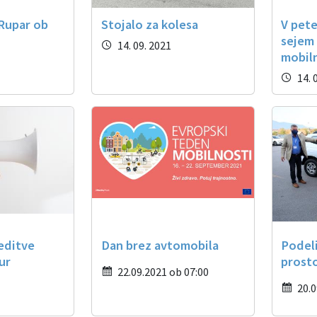
Rupar ob
Stojalo za kolesa
V pete
sejem
14. 09. 2021
mobil
14. 
editve
Dan brez avtomobila
Podeli
ur
prost
22.09.2021 ob 07:00
20.0