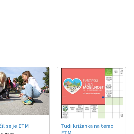
čil se je ETM
Tudi križanka na temo
ETM