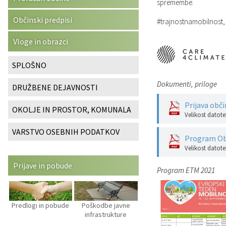
spremembe.
Katalog informacij javnega značaja
Predsedniki političnih strank
Služba za okolje in prostor
Občinski predpisi
Občinski predpisi
#trajnostnamobilnost,
Vizitka občine
Svet za preventivo in vzgojo v cestnem prometu
Služba za stanovanjsko dejavnost
Strategije in koncepti
Vloge in obrazci
Služba za civilno zaščito
Proračuni občine
SPLOŠNO
Dokumenti, priloge
DRUŽBENE DEJAVNOSTI
Služba za družbene dejavnosti
Prijava obč
OKOLJE IN PROSTOR, KOMUNALA
Služba za gospodarstvo, turizem in kmetijstvo
Velikost datote
VARSTVO OSEBNIH PODATKOV
Program Ob
Služba za šport
Velikost datote
Služba za krajevne skupnosti
Prijave in pobude
Program ETM 2021
Predlogi in pobude
Poškodbe javne
infrastrukture