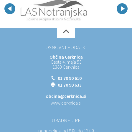
OSNOVNI PODATKI
Občina Cerknica
Cesta 4. maja 53
1380 Cerknica
01 70 90 610
01 70 90 633
obcina@cerknica.si
www.cerknica.si
URADNE URE
ponedeljek:
od 8.00 do 12.00