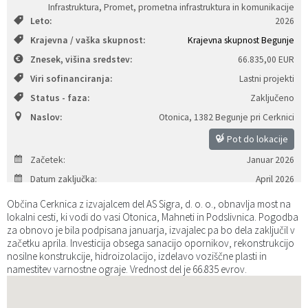
Infrastruktura, Promet, prometna infrastruktura in komunikacije
Katalog informacij javnega značaja
Predsedniki političnih strank
Služba za okolje in prostor
Občinski predpisi
Leto:
2026
Krajevna / vaška skupnost:
Krajevna skupnost Begunje
Vizitka občine
Služba za stanovanjsko dejavnost
Strategije in koncepti
Svet za preventivo in vzgojo v cestnem prometu
Znesek, višina sredstev:
66.835,00 EUR
Viri sofinanciranja:
Lastni projekti
Služba za civilno zaščito
Proračuni občine
Status - faza:
Zaključeno
Naslov:
Otonica
,
1382 Begunje pri Cerknici
Služba za družbene dejavnosti
Pot do lokacije
Služba za gospodarstvo, turizem in kmetijstvo
Začetek:
Januar 2026
Datum zaključka:
April 2026
Služba za šport
Občina Cerknica z izvajalcem del AS Sigra, d. o. o., obnavlja most na
lokalni cesti, ki vodi do vasi Otonica, Mahneti in Podslivnica. Pogodba
Služba za krajevne skupnosti
za obnovo je bila podpisana januarja, izvajalec pa bo dela zaključil v
začetku aprila. Investicija obsega sanacijo opornikov, rekonstrukcijo
nosilne konstrukcije, hidroizolacijo, izdelavo voziščne plasti in
namestitev varnostne ograje. Vrednost del je 66.835 evrov.